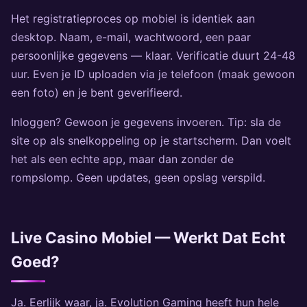
Het registratieproces op mobiel is identiek aan
desktop. Naam, e-mail, wachtwoord, een paar
persoonlijke gegevens — klaar. Verificatie duurt 24-48
uur. Even je ID uploaden via je telefoon (maak gewoon
een foto) en je bent geverifieerd.
Inloggen? Gewoon je gegevens invoeren. Tip: sla de
site op als snelkoppeling op je startscherm. Dan voelt
het als een echte app, maar dan zonder de
rompslomp. Geen updates, geen opslag verspild.
Live Casino Mobiel — Werkt Dat Echt
Goed?
Ja. Eerlijk waar, ja. Evolution Gaming heeft hun hele