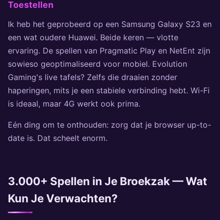
Toestellen
Ik heb het geprobeerd op een Samsung Galaxy S23 en
een wat oudere Huawei. Beide keren — vlotte
ervaring. De spellen van Pragmatic Play en NetEnt zijn
sowieso geoptimaliseerd voor mobiel. Evolution
Gaming's live tafels? Zelfs die draaien zonder
haperingen, mits je een stabiele verbinding hebt. Wi-Fi
is ideaal, maar 4G werkt ook prima.
Eén ding om te onthouden: zorg dat je browser up-to-
date is. Dat scheelt enorm.
3.000+ Spellen in Je Broekzak — Wat
Kun Je Verwachten?