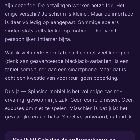
zijn dezelfde. De betalingen werken hetzelfde. Het
enige verschil? Je scherm is kleiner. Maar de interface
is daar volledig op aangepast. Sommige spelers
vinden slots zelfs leuker op mobiel — het voelt
persoonlijker, intiemer bijna.
Wat ik wel merk: voor tafelspellen met veel knoppen
(denk aan geavanceerde blackjack-varianten) is een
tablet soms fijner dan een smartphone. Maar dat is
echt een kwestie van voorkeur, geen beperking.
Dus ja — Spinsino mobiel is het volledige casino-
ervaring, gewoon in je zak. Geen compromissen. Geen
excuses om niet te spelen. Misschien is dat juist het
gevaarlijke eraan, haha. Speel verantwoord, natuurlijk.