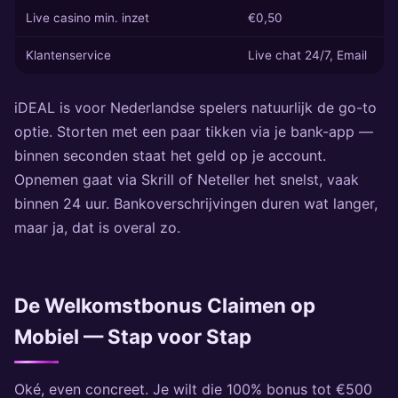
Live casino min. inzet
€0,50
Klantenservice
Live chat 24/7, Email
iDEAL is voor Nederlandse spelers natuurlijk de go-to
optie. Storten met een paar tikken via je bank-app —
binnen seconden staat het geld op je account.
Opnemen gaat via Skrill of Neteller het snelst, vaak
binnen 24 uur. Bankoverschrijvingen duren wat langer,
maar ja, dat is overal zo.
De Welkomstbonus Claimen op
Mobiel — Stap voor Stap
Oké, even concreet. Je wilt die 100% bonus tot €500