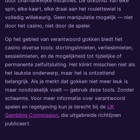
door onafhankelijke instanties. De uitkomst van elke
spin, elke kaart, elke draai aan het roulettewiel is
volledig willekeurig. Geen manipulatie mogelijk — niet
door het casino, niet door de speler.
Op het gebied van verantwoord gokken biedt het
casino diverse tools: stortingslimieten, verlieslimieten,
sessielimieten, en de mogelijkheid tot tijdelijke of
permanente zelfuitsluiting. Het klinkt misschien niet als
het leukste onderwerp, maar het is ontzettend
belangrijk. Als je merkt dat gokken niet meer leuk is
maar noodzakelijk voelt — gebruik deze tools. Zonder
schaamte. Voor meer informatie over verantwoord
spelen en regelgeving kun je terecht bij de
UK
Gambling Commission
, die uitgebreide richtlijnen
publiceert.