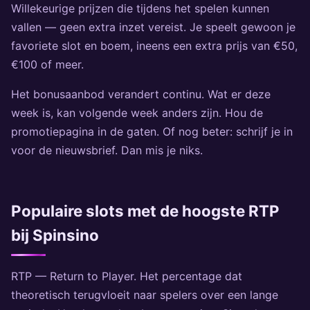
Willekeurige prijzen die tijdens het spelen kunnen
vallen — geen extra inzet vereist. Je speelt gewoon je
favoriete slot en boem, ineens een extra prijs van €50,
€100 of meer.
Het bonusaanbod verandert continu. Wat er deze
week is, kan volgende week anders zijn. Hou de
promotiepagina in de gaten. Of nog beter: schrijf je in
voor de nieuwsbrief. Dan mis je niks.
Populaire slots met de hoogste RTP
bij Spinsino
RTP — Return to Player. Het percentage dat
theoretisch terugvloeit naar spelers over een lange