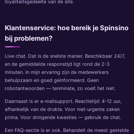
loyaliteitsgedeelte van de site.
Klantenservice: hoe bereik je Spinsino
bij problemen?
Live chat. Dat is de snelste manier. Beschikbaar 24/7,
en de gemiddelde responstijd ligt rond de 2-3
minuten. In mijn ervaring zijn de medewerkers
behulpzaam en goed geïnformeerd. Geen
robotantwoorden — tenminste, zo voelt het niet.
Daarnaast is er e-mailsupport. Reactietijd: 4-12 uur,
afhankelijk van de drukte. Voor niet-urgente zaken
prima. Voor dringende kwesties — gebruik de chat.
Een FAQ-sectie is er ook. Behandelt de meest gestelde